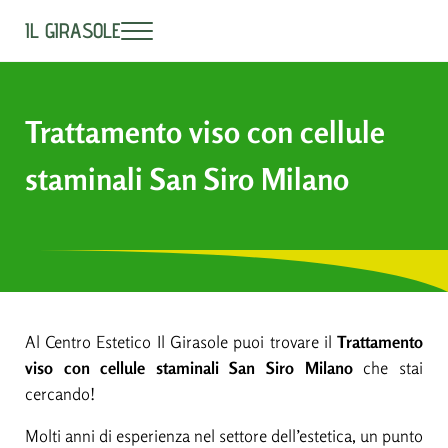
Passa al contenuto principale
Skip to header right navigation
Skip to site footer
IL GIRASOLE
Menu
Centro Estetico - Benessere Milano
Trattamento viso con cellule
staminali San Siro Milano
Al Centro Estetico Il Girasole puoi trovare il
Trattamento
viso con cellule staminali San Siro Milano
che stai
cercando!
Molti anni di esperienza nel settore dell’estetica, un punto