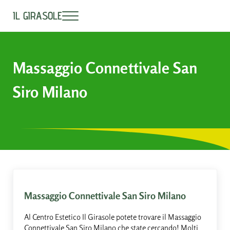
Passa al contenuto principale
Skip to header right navigation
Skip to site footer
IL GIRASOLE
Menu
Centro Estetico - Benessere Milano
Massaggio Connettivale San
Siro Milano
Massaggio Connettivale San Siro Milano
Al Centro Estetico Il Girasole potete trovare il Massaggio
Connettivale San Siro Milano che state cercando! Molti