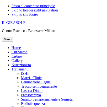
Passa al contenuto principale
Skip to header right navigation
Skip to site footer
IL GIRASOLE
Centro Estetico - Benessere Milano
Menu
Home
Chi Siamo
Listino
Gallery
Nutrizionista
Trattamenti
ISHI
Marzia Clinic
Laminazione Ciglia
Trucco semipermanente
Laser a Diodo
Pressoterapia
Smalto Semipermanente e Semigel
Radiofrequenza